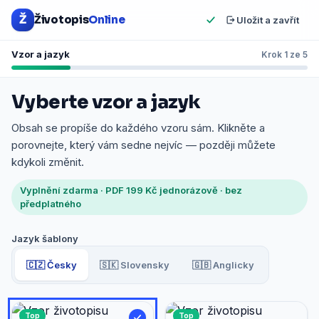
Ž
Životopis
Online
Uložit a zavřít
Vzor a jazyk
Krok 1 ze 5
Vyberte vzor a jazyk
Obsah se propíše do každého vzoru sám. Klikněte a
porovnejte, který vám sedne nejvíc — později můžete
kdykoli změnit.
Vyplnění zdarma · PDF 199 Kč jednorázově · bez
předplatného
Jazyk šablony
🇨🇿 Česky
🇸🇰 Slovensky
🇬🇧 Anglicky
Top
Top