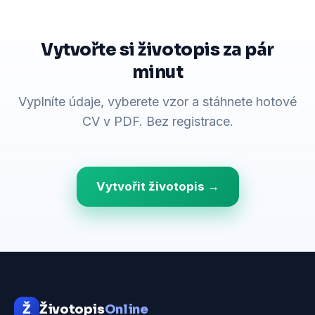
Vytvořte si životopis za pár
minut
Vyplníte údaje, vyberete vzor a stáhnete hotové
CV v PDF. Bez registrace.
Vytvořit životopis →
Ž
Životopis
Online