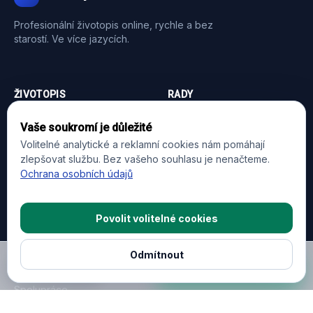
Profesionální životopis online, rychle a bez
starostí. Ve více jazycích.
ŽIVOTOPIS
RADY
Vytvořit CV
Jak napsat životopis
Vaše soukromí je důležité
Volitelné analytické a reklamní cookies nám pomáhají
Strukturovaný životopis
Vzor motivačního dopisu
zlepšovat službu. Bez vašeho souhlasu je nenačteme.
Formulář životopisu
Profesní životopis
Ochrana osobních údajů
Šablony životopisů
Curriculum vitae
Povolit volitelné cookies
FIRMA
Odmítnout
Vytvořit CV
Vzory
O nás
Nastavení cookies
Spolupráce
Kontakt