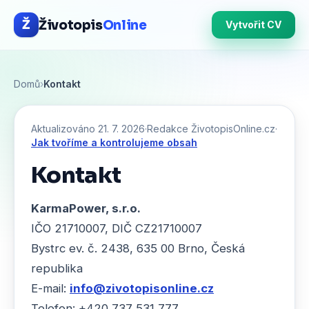
Životopis
Online
Ž
Vytvořit CV
Domů
›
Kontakt
Aktualizováno 21. 7. 2026
·
Redakce ŽivotopisOnline.cz
·
Jak tvoříme a kontrolujeme obsah
Kontakt
KarmaPower, s.r.o.
IČO 21710007, DIČ CZ21710007
Bystrc ev. č. 2438, 635 00 Brno, Česká
republika
E-mail:
info@zivotopisonline.cz
Telefon: +420 737 531 777