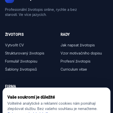
Profesionální životopis online, rychle a bez
starostí. Ve více jazycích.
ŽIVOTOPIS
RADY
Vytvořit CV
Jak napsat životopis
Strukturovaný životopis
Vzor motivačního dopisu
Formulář životopisu
Profesní životopis
Šablony životopisů
Curriculum vitae
FIRMA
O nás
Vaše soukromí je důležité
Volitelné analytické a reklamní cookies nám pomáhají
Spolupráce
zlepšovat službu. Bez vašeho souhlasu je nenačteme.