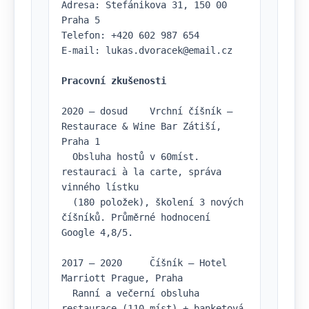
Adresa: Štefánikova 31, 150 00 
Praha 5

Telefon: +420 602 987 654

E-mail: 
lukas.dvoracek@email.cz
Pracovní zkušenosti
2020 – dosud    Vrchní číšník — 
Restaurace & Wine Bar Zátiší, 
Praha 1

  Obsluha hostů v 60míst. 
restauraci à la carte, správa 
vinného lístku

  (180 položek), školení 3 nových 
číšníků. Průměrné hodnocení 
Google 4,8/5.

2017 – 2020     Číšník — Hotel 
Marriott Prague, Praha

  Ranní a večerní obsluha 
restaurace (110 míst) + banketová 