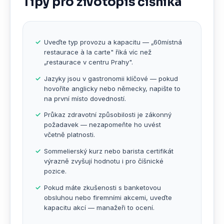
Tipy pro životopis číšníka
Uveďte typ provozu a kapacitu — „60místná
restaurace à la carte" říká víc než
„restaurace v centru Prahy".
Jazyky jsou v gastronomii klíčové — pokud
hovoříte anglicky nebo německy, napište to
na první místo dovedností.
Průkaz zdravotní způsobilosti je zákonný
požadavek — nezapomeňte ho uvést
včetně platnosti.
Sommelierský kurz nebo barista certifikát
výrazně zvyšují hodnotu i pro číšnické
pozice.
Pokud máte zkušenosti s banketovou
obsluhou nebo firemními akcemi, uveďte
kapacitu akcí — manažeři to ocení.