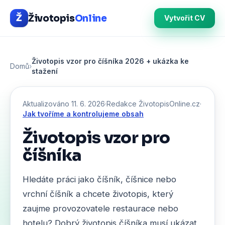
Životopis
Online
Ž
Vytvořit CV
Životopis vzor pro číšníka 2026 + ukázka ke
Domů
›
stažení
Aktualizováno 11. 6. 2026
·
Redakce ŽivotopisOnline.cz
·
Jak tvoříme a kontrolujeme obsah
Životopis vzor pro
číšníka
Hledáte práci jako číšník, číšnice nebo
vrchní číšník a chcete životopis, který
zaujme provozovatele restaurace nebo
hotelu? Dobrý životopis číšníka musí ukázat