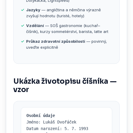
Dotykačka, Lightspeed)
Jazyky
— angličtina a němčina výrazně
zvyšují hodnotu (turisté, hotely)
Vzdělání
— SOŠ gastronomie (kuchař–
číšník), kurzy sommeliérství, barista, latte art
Průkaz zdravotní způsobilosti
— povinný,
uveďte explicitně
Ukázka životopisu číšníka —
vzor
Osobní údaje
Jméno: Lukáš Dvořáček

Datum narození: 5. 7. 1993
