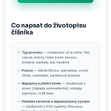
Co napsat do životopisu
číšníka
Typ provozu
— restaurace (à la carte, fast
casual, bistro), hotel (room service,
snídaně, banket), bar, kavárna
Pozice
— číšník/číšnice, barmanka, vrchní
číšník, sommelier, banketová obsluha
Nápojový a jídelní lístek
— zkušenosti s
vínem (základy sommeliérství), koktejly,
espresso, craft beer
Platební terminál a objednávkový systém
— zkušenosti s POS systémy (Storyous,