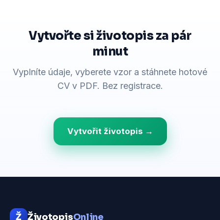
Vytvořte si životopis za pár
minut
Vyplníte údaje, vyberete vzor a stáhnete hotové
CV v PDF. Bez registrace.
Vytvořit životopis →
Ž
Životopis
Online