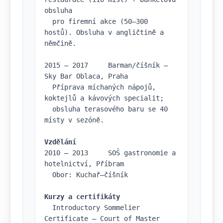
obsluha

  pro firemní akce (50–300 
hostů). Obsluha v angličtině a 
němčině.

2015 – 2017     Barman/číšník — 
Sky Bar Oblaca, Praha

  Příprava míchaných nápojů, 
koktejlů a kávových specialit;

  obsluha terasového baru se 40 
místy v sezóně.

Vzdělání
2010 – 2013     SOŠ gastronomie a 
hotelnictví, Příbram

  Obor: Kuchař–číšník

Kurzy a certifikáty
  Introductory Sommelier 
Certificate — Court of Master 